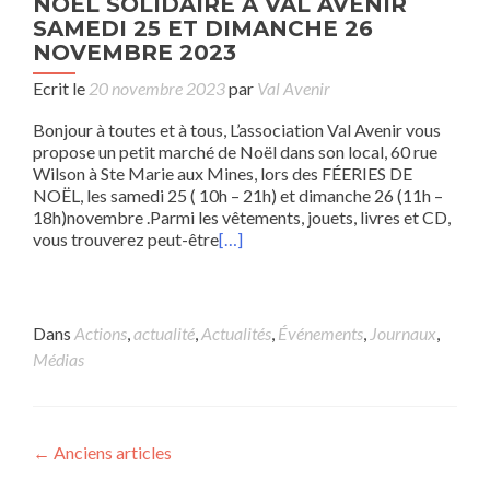
NOËL SOLIDAIRE A VAL AVENIR
SAMEDI 25 ET DIMANCHE 26
NOVEMBRE 2023
Ecrit le
20 novembre 2023
par
Val Avenir
Bonjour à toutes et à tous, L’association Val Avenir vous
propose un petit marché de Noël dans son local, 60 rue
Wilson à Ste Marie aux Mines, lors des FÉERIES DE
NOËL, les samedi 25 ( 10h – 21h) et dimanche 26 (11h –
18h)novembre .Parmi les vêtements, jouets, livres et CD,
vous trouverez peut-être
[…]
Dans
Actions
,
actualité
,
Actualités
,
Événements
,
Journaux
,
Médias
Posts
←
Anciens articles