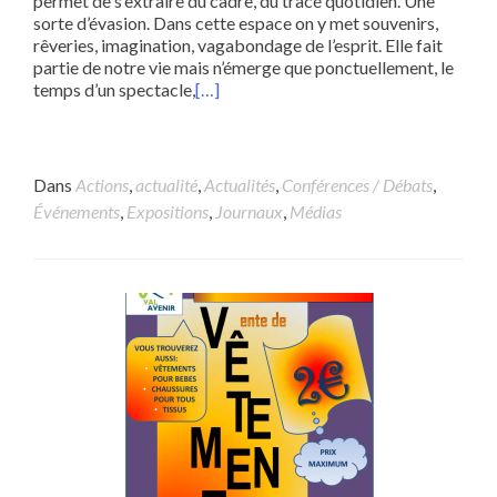
permet de s’extraire du cadre, du tracé quotidien. Une
sorte d’évasion. Dans cette espace on y met souvenirs,
rêveries, imagination, vagabondage de l’esprit. Elle fait
partie de notre vie mais n’émerge que ponctuellement, le
temps d’un spectacle,
[…]
Dans
Actions
,
actualité
,
Actualités
,
Conférences / Débats
,
Événements
,
Expositions
,
Journaux
,
Médias