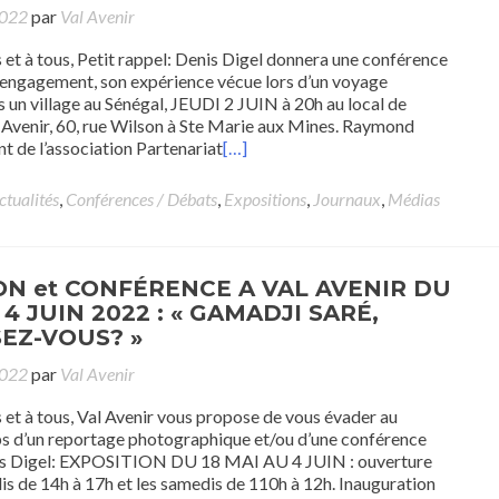
2022
par
Val Avenir
 et à tous, Petit rappel: Denis Digel donnera une conférence
 engagement, son expérience vécue lors d’un voyage
 un village au Sénégal, JEUDI 2 JUIN à 20h au local de
l Avenir, 60, rue Wilson à Ste Marie aux Mines. Raymond
nt de l’association Partenariat
[…]
ctualités
,
Conférences / Débats
,
Expositions
,
Journaux
,
Médias
ON et CONFÉRENCE A VAL AVENIR DU
 4 JUIN 2022 : « GAMADJI SARÉ,
EZ-VOUS? »
2022
par
Val Avenir
 et à tous, Val Avenir vous propose de vous évader au
ps d’un reportage photographique et/ou d’une conférence
is Digel: EXPOSITION DU 18 MAI AU 4 JUIN : ouverture
is de 14h à 17h et les samedis de 110h à 12h. Inauguration