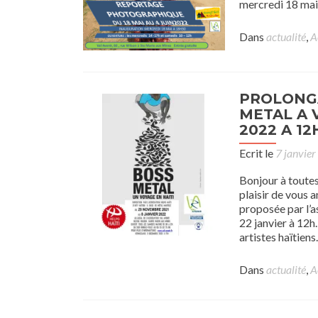
mercredi 18 mai
Dans
actualité
,
A
PROLONGA
METAL A 
2022 A 12
Ecrit le
7 janvie
Bonjour à toutes 
plaisir de vous 
proposée par l’a
22 janvier à 12h
artistes haïtien
Dans
actualité
,
A