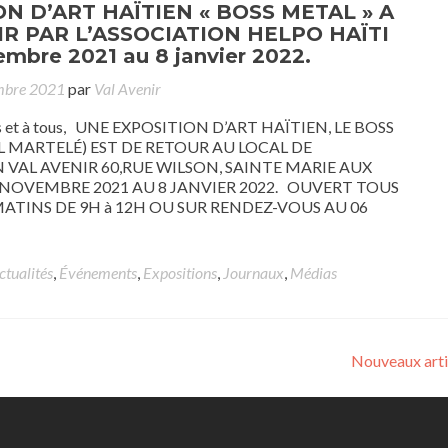
N D’ART HAÏTIEN « BOSS METAL » A
IR PAR L’ASSOCIATION HELPO HAÏTI
embre 2021 au 8 janvier 2022.
mbre 2021
par
Val Avenir
es et à tous, UNE EXPOSITION D’ART HAÏTIEN, LE BOSS
 MARTELÉ) EST DE RETOUR AU LOCAL DE
N VAL AVENIR 60,RUE WILSON, SAINTE MARIE AUX
 NOVEMBRE 2021 AU 8 JANVIER 2022. OUVERT TOUS
MATINS DE 9H à 12H OU SUR RENDEZ-VOUS AU 06
ctualités
,
Événements
,
Expositions
,
Journaux
,
Médias
Nouveaux art