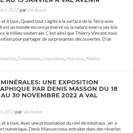
 AU 13 JANVIER A VAL AVENIR
mbre 2022
par
Val Avenir
et à tous, Quand tout s’agite à la surface de la Terre avec
 il est un monde encore préservé où la nature exerce ses lois
ce le milieu souterrain. C’est ainsi que Thierry Vincent nous
osition pour partager de surprenantes découvertes. D’un
ctualités
,
Événements
,
Expositions
,
Journaux
,
Médias
 MINÉRALES: UNE EXPOSITION
PHIQUE PAR DENIS MASSON DU 18
AU 30 NOVEMBRE 2022 A VAL
re 2022
par
Val Avenir
 et à tous, Avec une présentation du réel de minéraux , en y
ort numérique, Denis Masson nous entraîne dans des rêveries