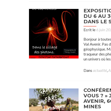
EXPOSITI
DU 6 AU 
DANS LE 
Ecrit le
6 juin 2
Bonjour à toutes
Val Avenir. Pas 
géophysique. Mai
traqueur des ph
un univers où le
Dans
actualité
,
A
CONFÉREN
VOUS ? » 
AVENIR, 
MINES