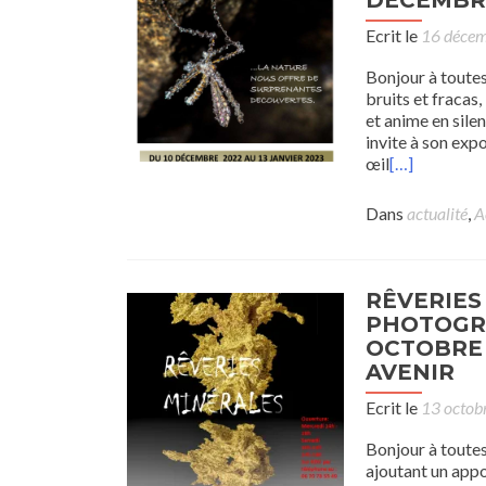
DÉCEMBRE
Ecrit le
16 déce
Bonjour à toutes 
bruits et fracas,
et anime en silen
invite à son exp
œil
[…]
Dans
actualité
,
A
RÊVERIES
PHOTOGRA
OCTOBRE 
AVENIR
Ecrit le
13 octob
Bonjour à toutes
ajoutant un app