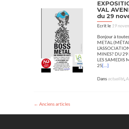
EXPOSITIO
VAL AVEN
du 29 nov
Ecrit le
19 nove
Bonjour à tout
METAL (MÉTAL
L’ASSOCIATIO
MINES? DU 29
LES SAMEDIS 
25
[…]
Dans
actualité
,
A
Posts
←
Anciens articles
navigation