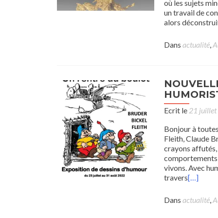
où les sujets mi
un travail de con
alors déconstrui
Dans
actualité
,
A
NOUVELLE
HUMORIST
Ecrit le
21 juille
Bonjour à toutes 
Fleith, Claude B
crayons affutés
comportements h
vivons. Avec humo
travers
[…]
Dans
actualité
,
A