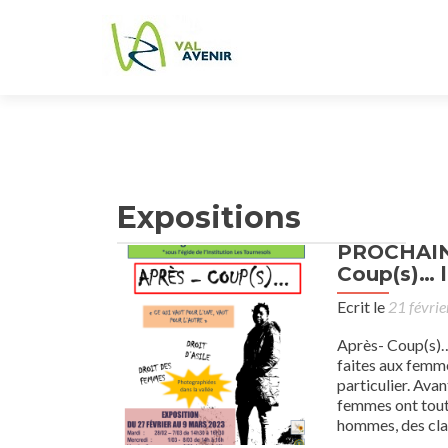
Expositions
PROCHAINE
Coup(s)… l
Ecrit le
21 févri
Après- Coup(s)… l
faites aux femme
particulier. Ava
femmes ont toute
hommes, des clan