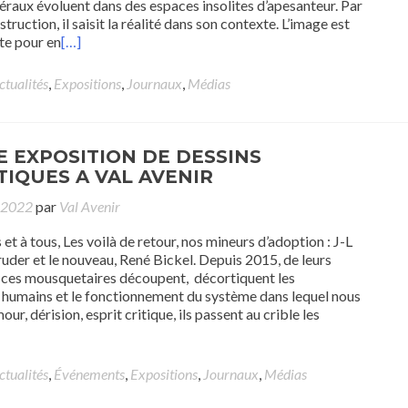
néraux évoluent dans des espaces insolites d’apesanteur. Par
struction, il saisit la réalité dans son contexte. L’image est
te pour en
[…]
ctualités
,
Expositions
,
Journaux
,
Médias
 EXPOSITION DE DESSINS
IQUES A VAL AVENIR
t 2022
par
Val Avenir
et à tous, Les voilà de retour, nos mineurs d’adoption : J-L
ruder et le nouveau, René Bickel. Depuis 2015, de leurs
, ces mousquetaires découpent, décortiquent les
umains et le fonctionnement du système dans lequel nous
ur, dérision, esprit critique, ils passent au crible les
ctualités
,
Événements
,
Expositions
,
Journaux
,
Médias