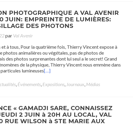
ON PHOTOGRAPHIQUE A VAL AVENIR
30 JUIN: EMPREINTE DE LUMIÈRES:
SILLAGE DES PHOTONS
022
par
Val Avenir
 et à tous, Pour la quatrième fois, Thierry Vincent expose à
de photos animalières ou végétales, pas de photos de
s des photos surprenantes dont lui seul a le secret! Grand
énomènes de la physique, Thierry Vincent nous emmène dans
s particules lumineuses
[…]
ctualités
,
Événements
,
Expositions
,
Journaux
,
Médias
CE « GAMADJI SARE, CONNAISSEZ
JEUDI 2 JUIN à 20H AU LOCAL, VAL
60 RUE WILSON à STE MARIE AUX