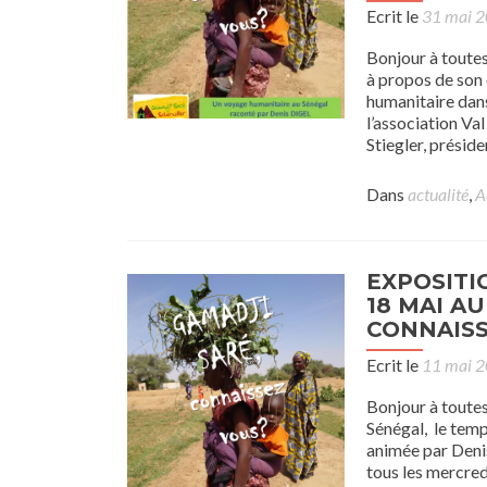
Ecrit le
31 mai 
Bonjour à toutes
à propos de son
humanitaire dans
l’association Va
Stiegler, préside
Dans
actualité
,
A
EXPOSITI
18 MAI AU
CONNAISS
Ecrit le
11 mai 
Bonjour à toutes
Sénégal, le tem
animée par Den
tous les mercred