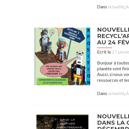
Dans
actualité
,
A
NOUVELLE
RECYCL’A
AU 24 FÉV
Ecrit le
27 janvi
Bonjour à toutes
planète sont finie
Aussi, si nous v
ressources et les 
Dans
actualité
,
A
NOUVELLE
DANS LA 