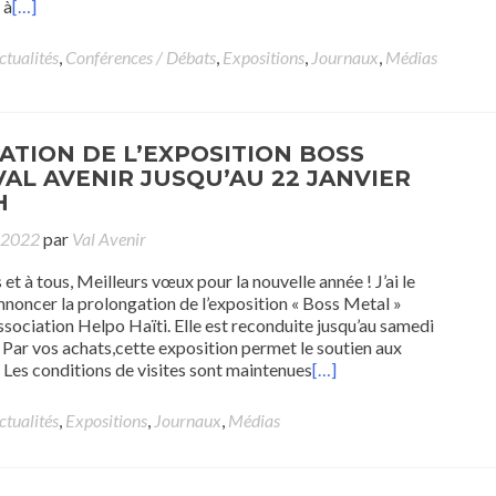
 à
[…]
ctualités
,
Conférences / Débats
,
Expositions
,
Journaux
,
Médias
TION DE L’EXPOSITION BOSS
VAL AVENIR JUSQU’AU 22 JANVIER
H
r 2022
par
Val Avenir
et à tous, Meilleurs vœux pour la nouvelle année ! J’ai le
annoncer la prolongation de l’exposition « Boss Metal »
ssociation Helpo Haïti. Elle est reconduite jusqu’au samedi
. Par vos achats,cette exposition permet le soutien aux
s. Les conditions de visites sont maintenues
[…]
ctualités
,
Expositions
,
Journaux
,
Médias