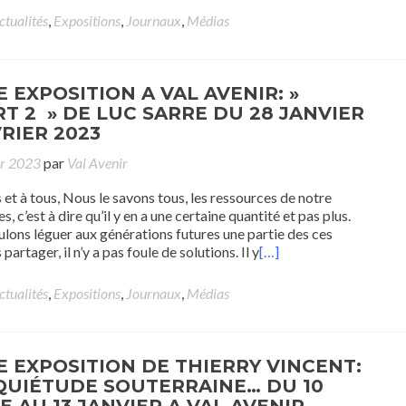
ctualités
,
Expositions
,
Journaux
,
Médias
 EXPOSITION A VAL AVENIR: »
RT 2 » DE LUC SARRE DU 28 JANVIER
RIER 2023
er 2023
par
Val Avenir
 et à tous, Nous le savons tous, les ressources de notre
s, c’est à dire qu’il y en a une certaine quantité et pas plus.
oulons léguer aux générations futures une partie des ces
partager, il n’y a pas foule de solutions. Il y
[…]
ctualités
,
Expositions
,
Journaux
,
Médias
 EXPOSITION DE THIERRY VINCENT:
QUIÉTUDE SOUTERRAINE… DU 10