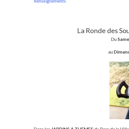
Renseignements
La Ronde des So
Du
Samed
au
Dimanc
Dans les
JARDINS A THEMES
du Parc de la Vill