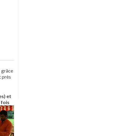
s grâce
t près
s) et
 fois