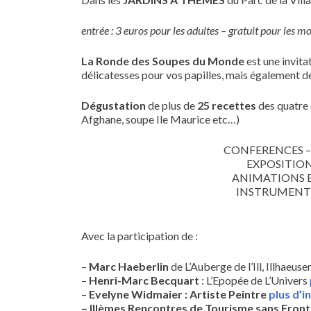
entrée : 3 euros pour les adultes – gratuit pour les m
La Ronde des Soupes du Monde
est une invitat
délicatesses pour vos papilles, mais également des
Dégustation
de plus de
25 recettes
des quatre
Afghane, soupe Ile Maurice etc…)
CONFERENCES –
EXPOSITION
ANIMATIONS E
INSTRUMENTS
Avec la participation de :
–
Marc Haeberlin
de L’Auberge de l’Ill, Illhaeuse
–
Henri-Marc Becquart
: L’Epopée de L’Univers
–
Evelyne Widmaier : Artiste Peintre
plus d’
–
IIIèmes Rencontres de Tourisme sans Front