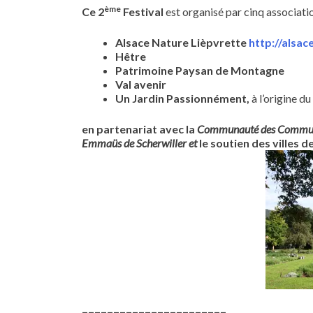
ème
Ce
2
Festival
est organisé par cinq associatio
Alsace Nature Lièpvrette
http://alsac
Hêtre
Patrimoine Paysan de Montagne
Val avenir
Un Jardin Passionnément,
à l’origine du
en partenariat avec la
Communauté des Commun
Emmaüs de Scherwiller et
le soutien des villes d
=======================