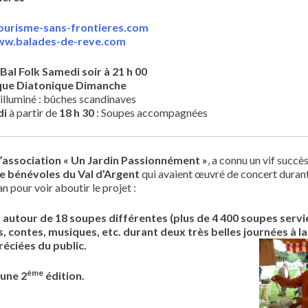
urisme-sans-frontieres.com
w.balades-de-reve.com
Bal Folk Samedi soir à 21 h 00
que Diatonique Dimanche
illuminé : bûches scandinaves
di
à partir de
18 h 30
: Soupes accompagnées
 l’association
« Un Jardin Passionnément »
, a connu un vif succè
de bénévoles du
Val d’Argent
qui avaient œuvré de concert duran
an pour voir aboutir le projet :
 autour de 18 soupes différentes (plus de 4 400 soupes servie
, contes, musiques, etc. durant deux très belles journées à la
réciées du public.
ème
 une 2
édition
.