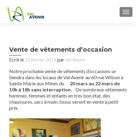
TOGG
P
Vente de vêtements d’occasion
Veil
n
d’an
Ecrit le
21 février 2014
par
Val Avenir
(art
Notre prochaine vente de vêtements d’occasions se
DN
tiendra dans les locaux de Val Avenir au 60 rue Wilson à
Sainte Marie aux Mines du
20 mars au 22 mars de
10h à 18h sans interruption.
De nombreux vêtements
hommes, femmes et enfants en très bon état, des
chaussures, sacs à main, tissus seront en vente à petit
prix.