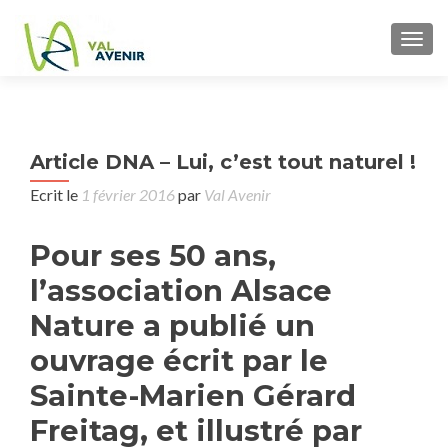
TOGG
P
Article DNA – Lui, c’est tout naturel !
Pro
n
At
Ecrit le
1 février 2016
par
Val Avenir
d’A
Pour ses 50 ans,
rec
D’e
l’association Alsace
le 
Nature a publié un
ouvrage écrit par le
Ja
2
Sainte-Marien Gérard
Freitag, et illustré par