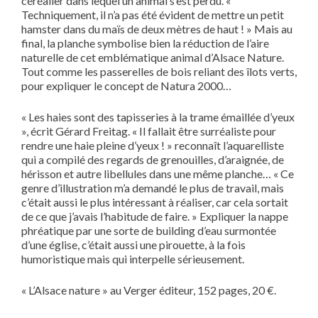
céréalier dans lequel un animal s’est perdu. «
Techniquement, il n’a pas été évident de mettre un petit
hamster dans du maïs de deux mètres de haut ! » Mais au
final, la planche symbolise bien la réduction de l’aire
naturelle de cet emblématique animal d’Alsace Nature.
Tout comme les passerelles de bois reliant des îlots verts,
pour expliquer le concept de Natura 2000…
« Les haies sont des tapisseries à la trame émaillée d’yeux
», écrit Gérard Freitag. « Il fallait être surréaliste pour
rendre une haie pleine d’yeux ! » reconnaît l’aquarelliste
qui a compilé des regards de grenouilles, d’araignée, de
hérisson et autre libellules dans une même planche… « Ce
genre d’illustration m’a demandé le plus de travail, mais
c’était aussi le plus intéressant à réaliser, car cela sortait
de ce que j’avais l’habitude de faire. » Expliquer la nappe
phréatique par une sorte de building d’eau surmontée
d’une église, c’était aussi une pirouette, à la fois
humoristique mais qui interpelle sérieusement.
« L’Alsace nature » au Verger éditeur, 152 pages, 20 €.