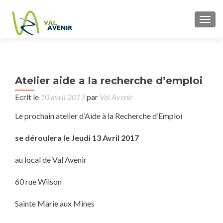
TOGG
P
Atelier aide a la recherche d’emploi
CO
n
J
Ecrit le
10 avril 2017
par
Val Avenir
Le prochain atelier d’Aide à la Recherche d’Emploi
AV
se déroulera le Jeudi 13 Avril 2017
au local de Val Avenir
60 rue Wilson
Sainte Marie aux Mines