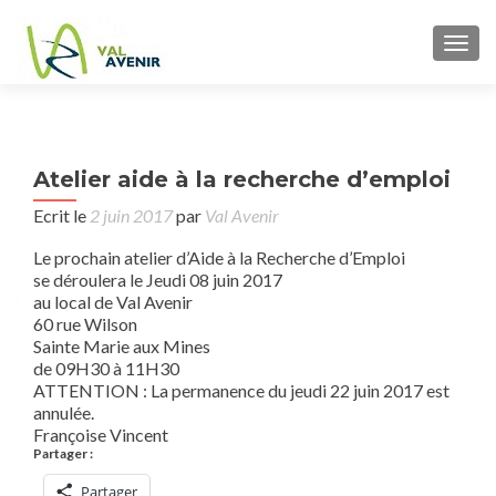
TOGG
P
Atelier aide à la recherche d’emploi
Pr
n
cons
Ecrit le
2 juin 2017
par
Val Avenir
ju
Le prochain atelier d’Aide à la Recherche d’Emploi
se déroulera le Jeudi 08 juin 2017
au local de Val Avenir
60 rue Wilson
Sainte Marie aux Mines
de 09H30 à 11H30
ATTENTION : La permanence du jeudi 22 juin 2017 est
annulée.
Françoise Vincent
Partager :
Partager