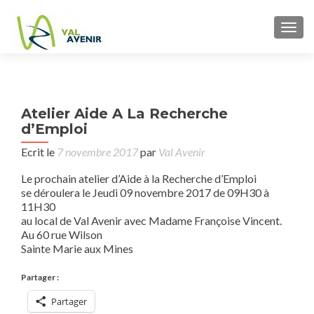
TOGG
P
Atelier Aide A La Recherche
pr
n
d’Emploi
cons
ju
Ecrit le
7 novembre 2017
par
Val Avenir
Le prochain atelier d’Aide à la Recherche d’Emploi
se déroulera le Jeudi 09 novembre 2017 de 09H30 à
11H30
au local de Val Avenir avec Madame Françoise Vincent.
Au 60 rue Wilson
Sainte Marie aux Mines
Partager :
Partager