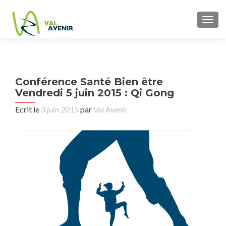
TOGG
P
Conférence Santé Bien être
Cons
n
Vendredi 5 juin 2015 : Qi Gong
jur
ju
Ecrit le
3 juin 2015
par
Val Avenir