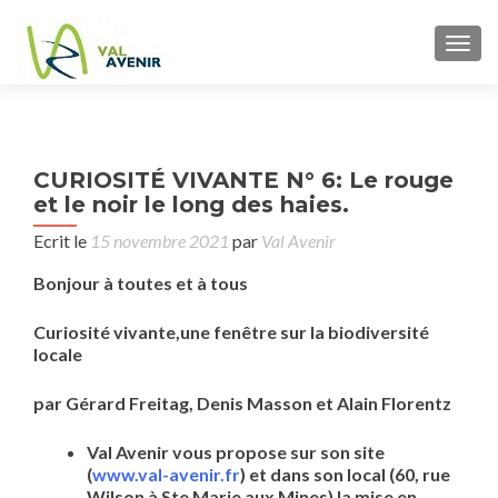
TOGG
P
CURIOSITÉ VIVANTE N° 6: Le rouge
E
n
et le noir le long des haies.
SOL
L’A
Ecrit le
15 novembre 2021
par
Val Avenir
AZ
Bonjour à toutes et à tous
LA
Curiosité vivante,une fenêtre sur la biodiversité
locale
par Gérard Freitag, Denis Masson et Alain Florentz
Val Avenir vous propose sur son site
(
www.val-avenir.fr
) et dans son local (60, rue
Wilson à Ste Marie aux Mines) la mise en