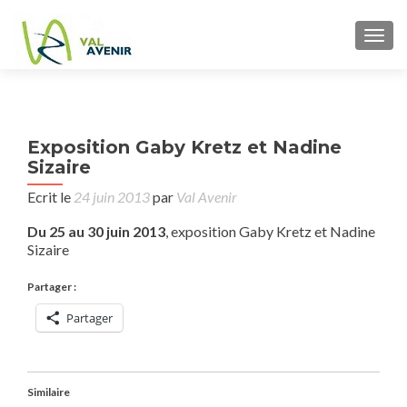
TOGG
P
←
S
Exposition Gaby Kretz et Nadine
n
Sizaire
PH
AE
Ecrit le
24 juin 2013
par
Val Avenir
I
Du 25 au 30 juin 2013
, exposition Gaby Kretz et Nadine
Sizaire
Partager :
Partager
Similaire