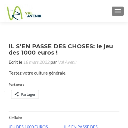
TOGG
P
←
IL S’EN PASSE DES CHOSES: le jeu
DES
n
des 1000 euros !
Ecrit le
18 mars 2022
par
Val Avenir
IN
Testez votre culture générale.
Partager :
Partager
Similaire
JEU DES 1000 EUROS
IL S’EN PASSE DES