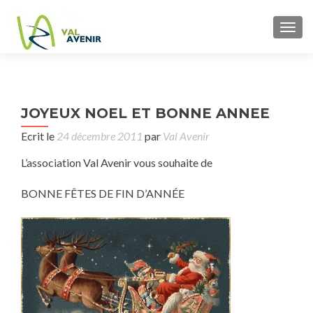
TOGG
P
JOYEUX NOEL ET BONNE ANNEE
con
n
Ecrit le
24 décembre 2011
par
Val Avenir
ve
L’association Val Avenir vous souhaite de
nov
BONNE FÊTES DE FIN D’ANNÉE
2