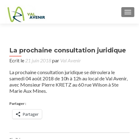
TOGG
P
La prochaine consultation juridique
pr
n
cons
Ecrit le
21 juin 2018
par
Val Avenir
ju
La prochaine consultation juridique se déroulera le
samedi 04 août 2018 de 10h à 12h au local de Val Avenir,
avec Monsieur Pierre KRETZ au 60 rue Wilson à Ste
Marie Aux Mines.
Partager :
Partager