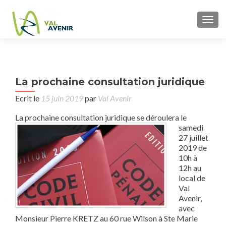
TOGG
P
La prochaine consultation juridique
pr
n
cons
Ecrit le
15 juin 2019
par
Val Avenir
ju
La prochain
e consultation juridique se déroulera le
samedi
27 juillet
2019 de
10h à
12h au
local de
Val
Avenir,
avec
Monsieur Pierre KRETZ au 60 rue Wilson à Ste Marie