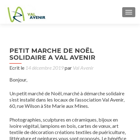
TOGG
P
←
I
PETIT MARCHE DE NOËL
L’I
n
SOLIDAIRE A VAL AVENIR
DU
PAR
Ecrit le
14 décembre 2019
par
Val Avenir
7
Bonjour,
11
P
Un petit marché de Noël, marché à démarche solidaire
s’est installé dans les locaux de l’association Val Avenir,
60, rue Wilson à Ste Marie aux Mines.
Photographies, sculptures en céramiques, bijoux en
ivoire végétal, lampions en bois, cartes de vœux, art
textile de décoration créations textiles de puériculture,
littérature et peintures vous sont proposés. Le bénéfice