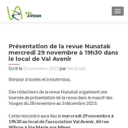
TOGG
P
←
Présentation de la revue Nunatak
CO
n
mercredi 29 novembre à 19h30 dans
J
le local de Val Avenir
DEC
Ecrit le
26 novembre 2023
par
Val Avenir
D
Bonjour à toutes et à toute tous,
Des rédacteurs de la revue
Nunatak
organisent une
tournée de présentation de la revue dans le massif des
Vosges du 28 novembre au 3 décembre 2023.
Cette rencontre aura lieu le
mercredi 29 novembre à
19h30 au local de l’association Val Avenir, 60 rue
Wilson à Ste Marie aux Mines.