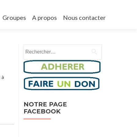
Groupes
A propos
Nous contacter
Post
Rechercher :
←
atelier
Vente
aide a la
de
navigation
recherche
vêtements
d’un
d’occasions
 à
emploi
→
NOTRE PAGE
FACEBOOK