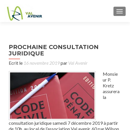
TOGG
P
PROCHAINE CONSULTATION
pr
n
JURIDIQUE
cons
ju
Ecrit le
16 novembre 2019
par
Val Avenir
Monsie
ur P.
Kretz
assurera
la
consultation juridique samedi 7 décembre 2019 à partir
de 10h, au local de l’association Val avenir, 60 rue Wilson