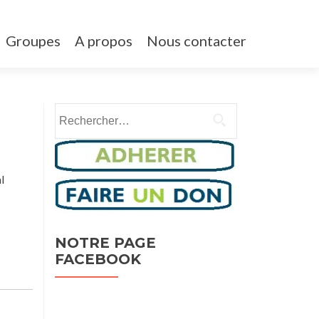
Groupes
A propos
Nous contacter
Post
Rechercher :
←
atelier
Prochaine
aide
navigation
consultation
a
juridique
la
l
recherche
d’un
emploi
→
NOTRE PAGE
FACEBOOK