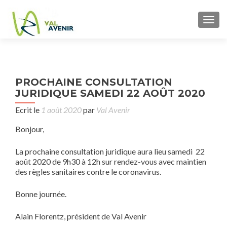
TOGG
P
PROCHAINE CONSULTATION
PR
n
JURIDIQUE SAMEDI 22 AOÛT 2020
DE 
VÊ
Ecrit le
1 août 2020
par
Val Avenir
SA
Bonjour,
22
La prochaine consultation juridique aura lieu samedi 22
août 2020 de 9h30 à 12h sur rendez-vous avec maintien
des règles sanitaires contre le coronavirus.
Bonne journée.
Alain Florentz, président de Val Avenir