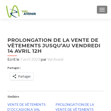
TOGG
P
PROLONGATION DE LA VENTE DE
NO
n
VÊTEMENTS JUSQU’AU VENDREDI
14 AVRIL 12H
IN
D
Ecrit le
7 avril 2023
par
Val Avenir
J
Partager :
S
Partager
A
Similaire
VENTE DE VÊTEMENTS
PROLONGATION DE LA
D’OCCASION A VAL
VENTE DE VÊTEMENTS