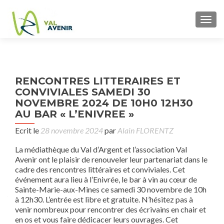
TOGG
P
RENCONTRES LITTERAIRES ET
Res
n
CONVIVIALES SAMEDI 30
d
NOVEMBRE 2024 DE 10H0 12H30
heu
AU BAR « L’ENIVREE »
bio
is
Ecrit le
28 novembre 2024
par
Alain FLORENTZ
obse
La médiathèque du Val d’Argent et l’association Val
fait
Avenir ont le plaisir de renouveler leur partenariat dans le
d
cadre des rencontres littéraires et conviviales. Cet
événement aura lieu à l’Enivrée, le bar à vin au cœur de
Sainte-Marie-aux-Mines ce samedi 30 novembre de 10h
à 12h30. L’entrée est libre et gratuite. N’hésitez pas à
venir nombreux pour rencontrer des écrivains en chair et
en os et vous faire dédicacer leurs ouvrages. Cet