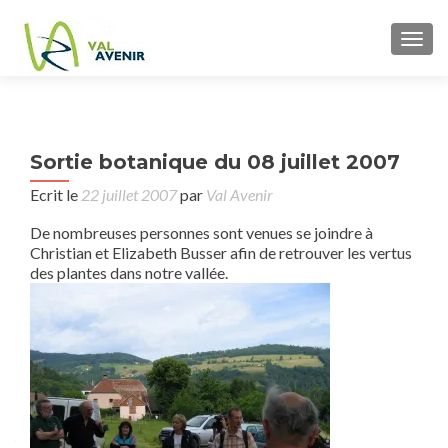
TOGG
P
←
S
Sortie botanique du 08 juillet 2007
bot
n
a
Ecrit le
22 juillet 2007
par
Val Avenir
Eli
De nombreuses personnes sont venues se joindre à
Christian et Elizabeth Busser afin de retrouver les vertus
Chr
des plantes dans notre vallée.
Bu