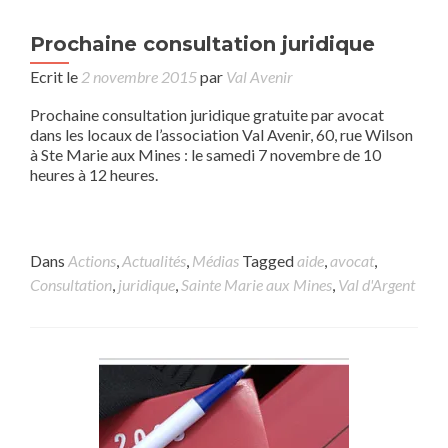
Prochaine consultation juridique
Ecrit le
2 novembre 2015
par
Val Avenir
Prochaine consultation juridique gratuite par avocat
dans les locaux de l’association Val Avenir, 60, rue Wilson
à Ste Marie aux Mines : le samedi 7 novembre de 10
heures à 12 heures.
Dans
Actions
,
Actualités
,
Médias
Tagged
aide
,
avocat
,
Consultation
,
juridique
,
Sainte Marie aux Mines
,
Val d'Argent