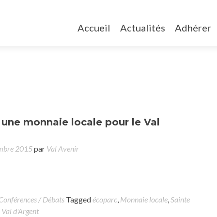
Accueil
Actualités
Adhérer
, une monnaie locale pour le Val
mbre 2015
par
Val Avenir
Conférences / Débats
Tagged
écoparc
,
Monnaie locale
,
Sainte
,
Val d'Argent