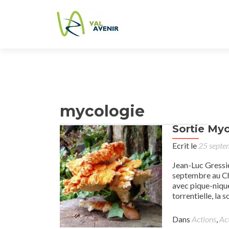
mycologie
Sortie My
Ecrit le
25 septe
Jean-Luc Gressi
septembre au Ch
avec pique-nique
torrentielle, la s
Dans
Actions
,
Ac