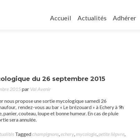
Accueil
Actualités
Adhérer
cologique du 26 septembre 2015
mbre 2015
par
Val Avenir
er nous propose une sortie mycologique samedi 26
aufour, rendez-vous au bar « Le brézouard » à Echery à 9h
, panier, couteau, loupe et bonne humeur. En cas de pluie
ortie sera annulée.
tualités
Tagged
champignons
,
echery
,
mycologie
,
petite lièpvre
,