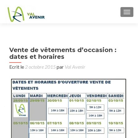
TOGG
P
Vente de vêtements d’occasion :
Cons
n
dates et horaires
ju
Ecrit le
2 octobre 2015
par
Val Avenir