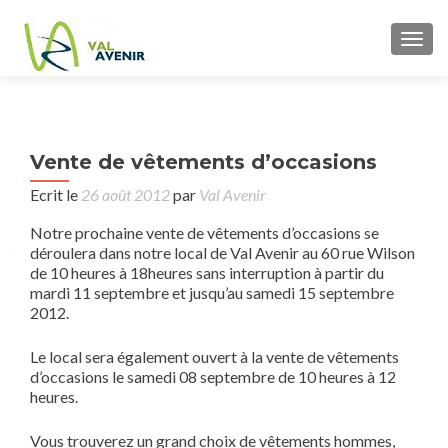
TOGG
P
Vente de vêtements d’occasions
Per
n
Ju
Ecrit le
26 août 2012
par
Val Avenir
Notre prochaine vente de vêtements d’occasions se
déroulera dans notre local de Val Avenir au 60 rue Wilson
de 10 heures à 18heures sans interruption à partir du
mardi 11 septembre et jusqu’au samedi 15 septembre
2012.
Le local sera également ouvert à la vente de vêtements
d’occasions le samedi 08 septembre de 10 heures à 12
heures.
Vous trouverez un grand choix de vêtements hommes,