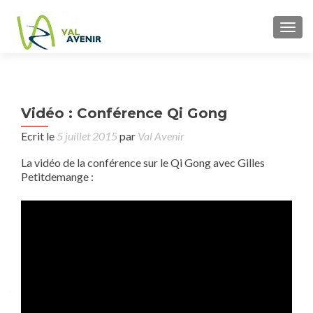
TOGG
P
←
Vidéo : Conférence Qi Gong
n
l’al
Ecrit le
5 juillet 2015
par
Val Avenir
La vidéo de la conférence sur le Qi Gong avec Gilles
Petitdemange :