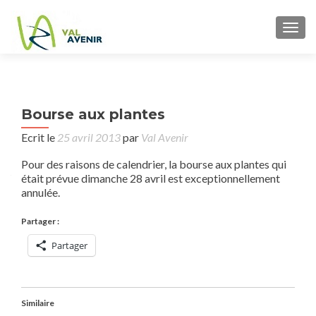
TOGG
P
Bourse aux plantes
Con
n
Ecrit le
25 avril 2013
par
Val Avenir
Pour des raisons de calendrier, la bourse aux plantes qui
était prévue dimanche 28 avril est exceptionnellement
annulée.
Partager :
Partager
Similaire