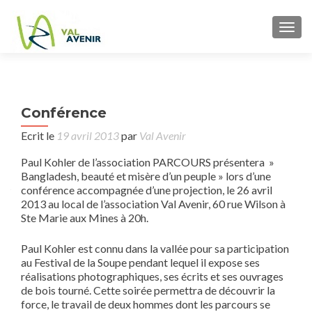
TOGG
P
←
V
Conférence
vêt
n
d’oc
Ecrit le
19 avril 2013
par
Val Avenir
Paul Kohler de l’association PARCOURS présentera »
Bangladesh, beauté et misère d’un peuple » lors d’une
conférence accompagnée d’une projection, le 26 avril
2013 au local de l’association Val Avenir, 60 rue Wilson à
Ste Marie aux Mines à 20h.
Paul Kohler est connu dans la vallée pour sa participation
au Festival de la Soupe pendant lequel il expose ses
réalisations photographiques, ses écrits et ses ouvrages
de bois tourné. Cette soirée permettra de découvrir la
force, le travail de deux hommes dont les parcours se