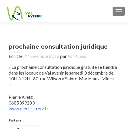
TOGG
P
prochaine consultation juridique
Jo
n
Ecrit le
29 novembre 2016
par
Val Avenir
écr
« La prochaine consultation juridique gratuite se tiendra
à
dans les locaux de Val avenir le samedi 3 décembre de
Av
10H à 12H , 60, rue Wilson à Sainte-Marie-aux-Mines
Sam
»
déc
2
Pierre Kretz
0685399283
www.pierre-kretz.fr
Partager :