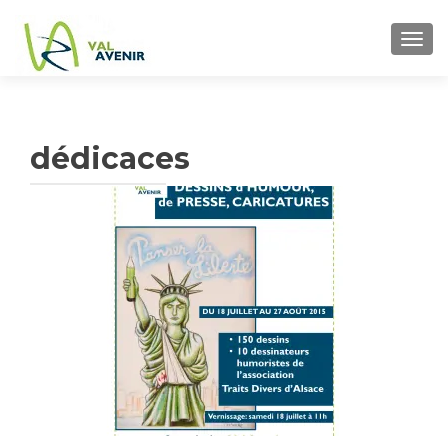
TOGG
dédicaces