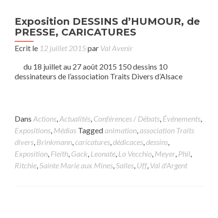
Exposition DESSINS d’HUMOUR, de
PRESSE, CARICATURES
Ecrit le
12 juillet 2015
par
Val Avenir
du 18 juillet au 27 août 2015 150 dessins 10
dessinateurs de l’association Traits Divers d’Alsace
Dans
Actions
,
Actualités
,
Conférences / Débats
,
Événements
,
Expositions
,
Médias
Tagged
animation
,
association Traits
divers
,
Brinkmann
,
caricatures
,
dédicaces
,
dessins
,
Exposition
,
Fleith
,
Gack
,
Leonate
,
Lo Vecchio
,
Meyer
,
Phil
,
Ritchie
,
Sainte Marie aux Mines
,
Salles
,
Uff
,
Val d'Argent
Posts