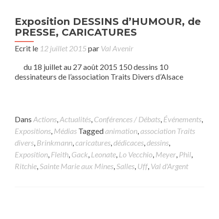
Exposition DESSINS d’HUMOUR, de
PRESSE, CARICATURES
Ecrit le
12 juillet 2015
par
Val Avenir
du 18 juillet au 27 août 2015 150 dessins 10
dessinateurs de l’association Traits Divers d’Alsace
Dans
Actions
,
Actualités
,
Conférences / Débats
,
Événements
,
Expositions
,
Médias
Tagged
animation
,
association Traits
divers
,
Brinkmann
,
caricatures
,
dédicaces
,
dessins
,
Exposition
,
Fleith
,
Gack
,
Leonate
,
Lo Vecchio
,
Meyer
,
Phil
,
Ritchie
,
Sainte Marie aux Mines
,
Salles
,
Uff
,
Val d'Argent
Posts