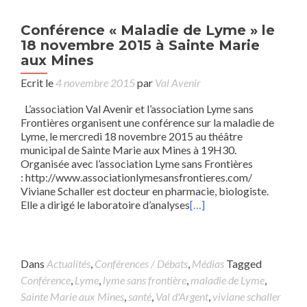
Conférence « Maladie de Lyme » le
18 novembre 2015 à Sainte Marie
aux Mines
Ecrit le
4 novembre 2015
par
Val Avenir
L’association Val Avenir et l’association Lyme sans
Frontières organisent une conférence sur la maladie de
Lyme, le mercredi 18 novembre 2015 au théâtre
municipal de Sainte Marie aux Mines à 19H30.
Organisée avec l’association Lyme sans Frontières
: http://www.associationlymesansfrontieres.com/
Viviane Schaller est docteur en pharmacie, biologiste.
Elle a dirigé le laboratoire d’analyses
[…]
Dans
Actualités
,
Conférences / Débats
,
Médias
Tagged
Conférence
,
Lyme
,
lyme sans frontière
,
maladie de Lyme
,
Sainte Marie aux Mines
,
santé
,
Val d'Argent
,
viviane schaller