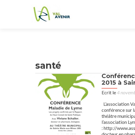
santé
Conférenc
2015 à Sai
Ecrit le
4 novem
L’association Va
conférence sur 
théâtre munici
l’association Ly
: http://www.as
docteur en pharm