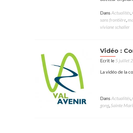
Dans
Actualités
,
sans frontière
,
ma
viviane schaller
Vidéo : C
Ecrit le
5 juillet
La vidéo de la c
Dans
Actualités
,
gong
,
Sainte Mar
Posts