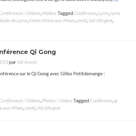
Conférences / Débats
,
Médias
Tagged
Conférence
,
Lyme
,
lyme
ladie de Lyme
,
Sainte Marie aux Mines
,
santé
,
Val d'Argent
,
onférence Qi Gong
 2015
par
Val Avenir
onférence sur le Qi Gong avec Gilles Petitdemange :
Conférences / Débats
,
Photos / Vidéos
Tagged
Conférence
,
qi
ie aux Mines
,
santé
,
Val d'Argent