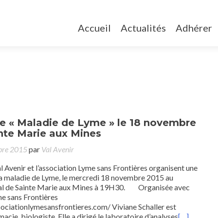
Accueil
Actualités
Adhérer
e « Maladie de Lyme » le 18 novembre
nte Marie aux Mines
bre 2015
par
Val Avenir
l Avenir et l’association Lyme sans Frontières organisent une
la maladie de Lyme, le mercredi 18 novembre 2015 au
pal de Sainte Marie aux Mines à 19H30. Organisée avec
me sans Frontières
sociationlymesansfrontieres.com/ Viviane Schaller est
acie, biologiste. Elle a dirigé le laboratoire d’analyses
[…]